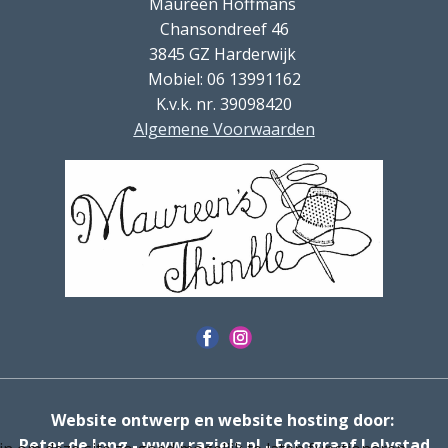
Maureen Hoffmans
Chansondreef 46
3845 GZ Harderwijk
Mobiel: 06 13991162
K.v.k. nr. 39098420
Algemene Voorwaarden
Website ontwerp en website hosting door:
Peter de Jong - www.raziels.nl - Fotograaf Lelystad