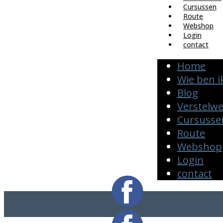
Cursussen
Route
Webshop
Login
contact
Home
Wie ben i
Blog
Verstelw
Cursusse
Route
Webshop
Login
contact