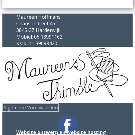
Maureen Hoffmans
Chansondreef 46
3845 GZ Harderwijk
Mobiel: 06 13991162
K.v.k. nr. 39098420
Algemene Voorwaarden
Website ontwerp en website hosting