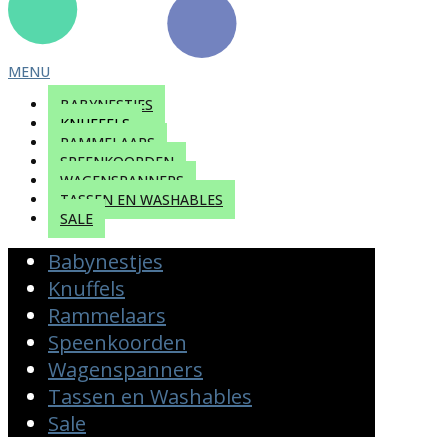
MENU
BABYNESTJES
KNUFFELS
RAMMELAARS
SPEENKOORDEN
WAGENSPANNERS
TASSEN EN WASHABLES
SALE
Babynestjes
Knuffels
Rammelaars
Speenkoorden
Wagenspanners
Tassen en Washables
Sale