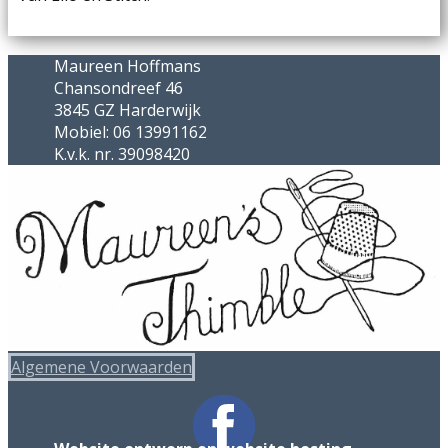
Maureen Hoffmans
Chansondreef 46
3845 GZ Harderwijk
Mobiel: 06 13991162
K.v.k. nr. 39098420
Algemene Voorwaarden