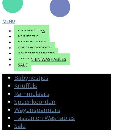
MENU
BABYNESTJES
KNUFFELS
RAMMELAARS
SPEENKOORDEN
WAGENSPANNERS
TASSEN EN WASHABLES
SALE
Babynestjes
Knuffels
Rammelaars
Speenkoorden
Wagenspanners
Tassen en Washables
Sale