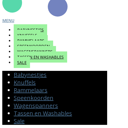
MENU
BABYNESTJES
KNUFFELS
RAMMELAARS
SPEENKOORDEN
WAGENSPANNERS
TASSEN EN WASHABLES
SALE
Babynestjes
Knuffels
Rammelaars
Speenkoorden
Wagenspanners
Tassen en Washables
Sale