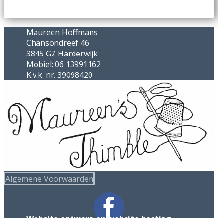
Maureen Hoffmans
Chansondreef 46
3845 GZ Harderwijk
Mobiel: 06 13991162
K.v.k. nr. 39098420
Algemene Voorwaarden