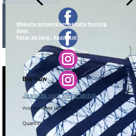
Website ontwerp en website hosting
door:
Peter de Jong - Raziels.nl
Buy Now
Jeanstas voor kleine laptop
Voor een kleine laptop
Quantity