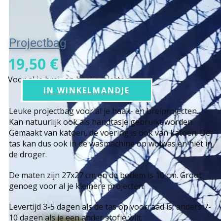
Projectbag
19,50 €
Voor al je brei- en haakprojecten
IN WINKELMANDJE
Leuke projectbag voor al je haak- en breiprojecten.
Kan natuurlijk ook als handtasje gebruikt worden.
Gemaakt van katoen, de voering is ook van katoen. De
tas kan dus ook in de wasmachine op wolwas en niet in
de droger.
De maten zijn 27x27 cm en de bodem is 10 cm. Groot
genoeg voor al je kleinere projecten.
Levertijd 3-5 dagen als de tas op voorraad is, anders 7-
10 dagen als je een ander stofje wilt.