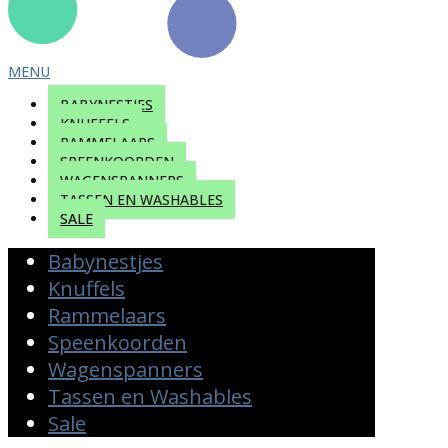
MENU
BABYNESTJES
KNUFFELS
RAMMELAARS
SPEENKOORDEN
WAGENSPANNERS
TASSEN EN WASHABLES
SALE
Babynestjes
Knuffels
Rammelaars
Speenkoorden
Wagenspanners
Tassen en Washables
Sale