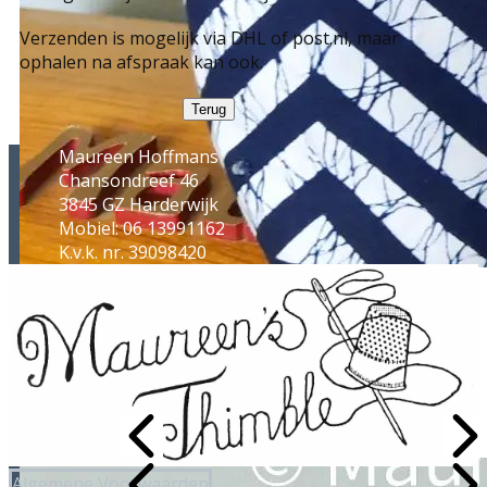
Verzenden is mogelijk via DHL of post.nl, maar
ophalen na afspraak kan ook.
Terug
Maureen Hoffmans
Chansondreef 46
3845 GZ Harderwijk
Mobiel: 06 13991162
K.v.k. nr. 39098420
Sample Title
Sample Text
Algemene Voorwaarden