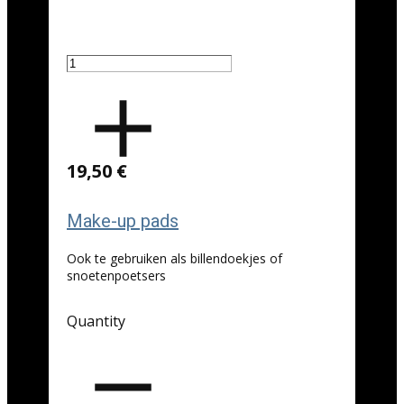
19,50 €
Make-up pads
Ook te gebruiken als billendoekjes of
snoetenpoetsers
Quantity